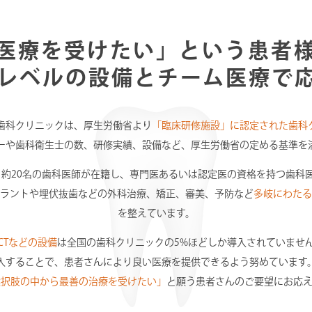
医療を受けたい」という患者
レベルの設備とチーム医療で
歯科クリニックは、厚生労働省より
「臨床研修施設」に認定された歯科
ーや歯科衛生士の数、研修実績、設備など、厚生労働省の定める基準を
約20名の歯科医師が在籍し、専門医あるいは認定医の資格を持つ歯科
ラントや埋伏抜歯などの外科治療、矯正、審美、予防など
多岐にわたる
を整えています。
CTなどの設備
は全国の歯科クリニックの5%ほどしか導入されていませ
入することで、患者さんにより良い医療を提供できるよう努めています
選択肢の中から最善の治療を受けたい」
と願う患者さんのご要望にお応