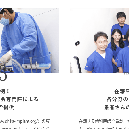
症例！
在籍
学会専門医による
各分野の
ご提供
患者さん
ika-implant.org/）の専
在籍する歯科医師全員が、