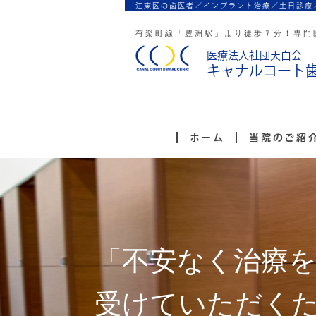
江東区の歯医者／インプラント治療／
土日診療
有楽町線「豊洲駅」より徒歩７分！
専門
医療法人社団天白会
キャナルコート
ホーム
当院のご紹
「不安なく治療
受けていただく