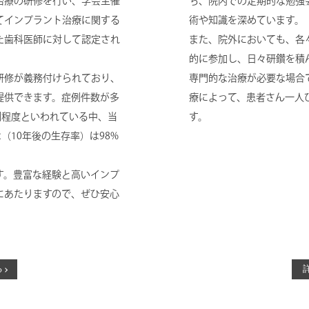
治療の研修を行い、学会主催
ち、院内での定期的な勉強
てインプラント治療に関する
術や知識を深めています。
た歯科医師に対して認定され
また、院外においても、各
的に参加し、日々研鑽を積
研修が義務付けられており、
専門的な治療が必要な場合
提供できます。症例件数が多
療によって、患者さん一人
例程度といわれている中、当
す。
（10年後の生存率）は98%
す。豊富な経験と高いインプ
にあたりますので、ぜひ安心
る