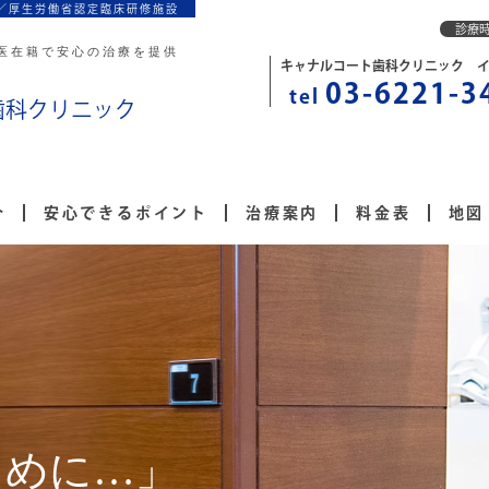
／厚生労働省認定臨床研修施設
診療
医在籍で安心の治療を提供
キャナルコート歯科クリニック 
03-6221-3
tel
歯科クリニック
介
安心できるポイント
治療案内
料金表
地図
を
ために…」