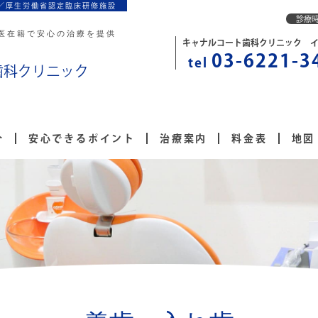
／厚生労働省認定臨床研修施設
診療
医在籍で安心の治療を提供
キャナルコート歯科クリニック 
03-6221-3
tel
歯科クリニック
介
安心できるポイント
治療案内
料金表
地図