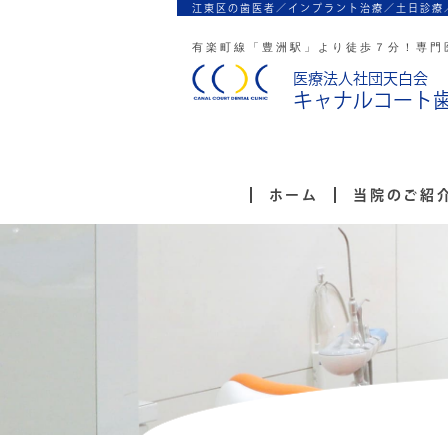
江東区の歯医者／インプラント治療／
土日診療
有楽町線「豊洲駅」より徒歩７分！
専門
医療法人社団天白会
キャナルコート
ホーム
当院のご紹