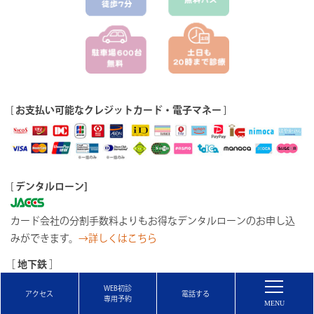
[
お支払い可能なクレジットカード・電子マネー
]
[
デンタルローン]
カード会社の分割手数料よりもお得なデンタルローンのお申し込
みができます。
→詳しくはこちら
［
地下鉄
］
有楽町線豊洲駅出口５番 徒歩
７
分
WEB初診
新交通ゆりかもめ 豊洲駅 徒歩
７
分
アクセス
専用予約
りんかい線 東雲駅 徒歩
８
分