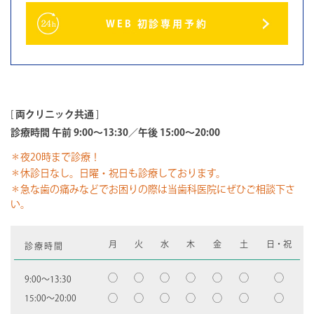
WEB 初診専用予約
[
両クリニック共通
]
診療時間 午前 9:00～13:30／午後 15:00～20:00
＊夜20時まで診療！
＊休診日なし。日曜・祝日も診療しております。
＊急な歯の痛みなどでお困りの際は当歯科医院にぜひご相談下さ
い。
月
火
水
木
金
土
日・祝
診療時間
◯
◯
◯
◯
◯
◯
◯
9:00〜13:30
◯
◯
◯
◯
◯
◯
◯
15:00〜20:00