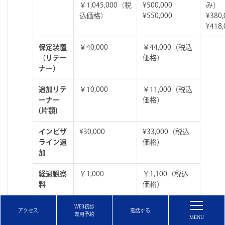
￥1,045,000（税
¥500,000
み）
込価格）
¥550,000
¥380,
¥418,
保定装置
￥40,000
￥44,000（税込
（リテー
価格）
ナー）
追加リテ
￥10,000
￥11,000（税込
ーナー
価格）
(片顎)
インビザ
¥30,000
¥33,000（税込
ライン追
価格）
加
経過観察
￥1,000
￥1,100（税込
料
価格）
イン
¥350,000
¥385,000税込価
WEB初診
アクセス
専用予約
ビザ
格）