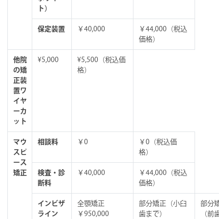
ト）
保定装置
￥40,000
￥44,000（税込
価格）
他院
¥5,000
¥5,500（税込価
の矯
格）
正装
置ワ
イヤ
ーカ
ット
マウ
相談料
￥0
￥0（税込価
スピ
格）
ース
矯正
検査・診
￥40,000
￥44,000（税込
断料
価格）
インビザ
全顎矯正
部分矯正（小臼
部分
ライン
￥950,000
歯まで）
（前