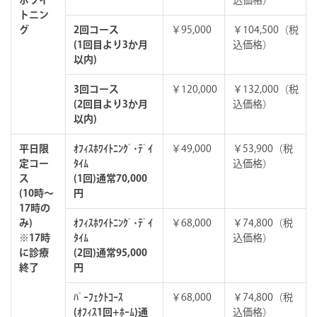
トニン
グ
2回コース
￥95,000
￥104,500（税
(1回目より3か月
込価格）
以内)
3回コース
￥120,000
￥132,000（税
(2回目より3か月
込価格）
以内)
平日限
ｵﾌｨｽﾎﾜｲﾄﾆﾝｸﾞ･ﾃﾞｲ
￥49,000
￥53,900（税
定コー
ﾀｲﾑ
込価格）
ス
(1回)通常70,000
(10時～
円
17時の
み)
ｵﾌｨｽﾎﾜｲﾄﾆﾝｸﾞ･ﾃﾞｲ
￥68,000
￥74,800（税
※17時
ﾀｲﾑ
込価格）
に診療
(2回)通常95,000
終了
円
ﾊﾟｰﾌｪｸﾄｺｰｽ
￥68,000
￥74,800（税
(ｵﾌｨｽ1回+ﾎｰﾑ)通
込価格）