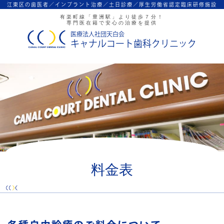
江東区の歯医者／インプラント治療／
土日診療／厚生労働省認定臨床研修施設
有楽町線「豊洲駅」より徒歩７分！
専門医在籍で安心の治療を提供
医療法人社団天白会
キャナルコート歯科クリニック
料金表