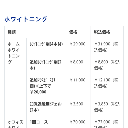
ホワイトニング
種類
価格
税込価格
ホーム
ﾎﾜｲﾄﾆﾝｸﾞ剤(4本付)
￥29,000
￥31,900（税
ホワイ
込価格）
トニン
グ
追加ﾎﾜｲﾄﾆﾝｸﾞ剤(2
￥8,000
￥8,800（税込
本)
価格）
追加ﾏｳｽﾋﾟｰｽ(1
￥11,000
￥12,100（税
個)※上下で
込価格）
￥20,000
知覚過敏用ジェル
￥3,500
￥3,850（税込
(2本)
価格）
オフィス
1回コース
￥70,000
￥77,000（税
ホワイ
込価格）