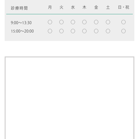
月
火
水
木
金
土
日・祝
診療時間
◯
◯
◯
◯
◯
◯
◯
9:00〜13:30
◯
◯
◯
◯
◯
◯
◯
15:00〜20:00