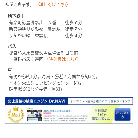
みができます。
→詳しくはこちら
［
地下鉄
］
有楽町線豊洲駅出口５番 徒歩
７
分
新交通ゆりかもめ 豊洲駅 徒歩
７
分
りんかい線 東雲駅 徒歩
８
分
［
バス
］
都営バス東雲橋交差点停留所目の前
＊
無料バス
も巡回
→時刻表はこちら
［
車
］
有明から約1分。月島・勝どき方面から約3分。
イオン東雲ショッピングセンターには、
駐車場 600台分完備（無料）！