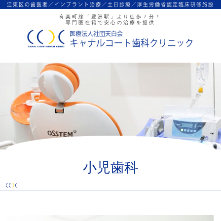
江東区の歯医者／インプラント治療／
土日診療／厚生労働省認定臨床研修施設
有楽町線「豊洲駅」より徒歩７分！
専門医在籍で安心の治療を提供
医療法人社団天白会
キャナルコート歯科クリニック
小児歯科