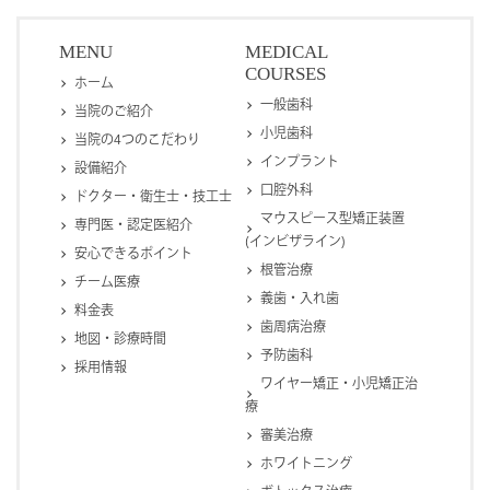
MENU
MEDICAL
COURSES
ホーム
一般歯科
当院のご紹介
小児歯科
当院の4つのこだわり
インプラント
設備紹介
口腔外科
ドクター・衛生士・技工士
マウスピース型矯正装置
専門医・認定医紹介
(インビザライン)
安心できるポイント
根管治療
チーム医療
義歯・入れ歯
料金表
歯周病治療
地図・診療時間
予防歯科
採用情報
ワイヤー矯正・小児矯正治
療
審美治療
ホワイトニング