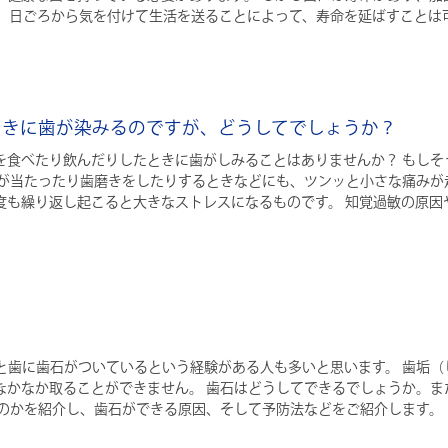
が、日ごろから気を付けて生活を送ることによって、寿命を延ばすことは
だときに歯が染みるのですが、どうしてでしょうか？
を食べたり飲んだりしたときに歯がしみることはありませんか？ もしそ
風が当たったり歯磨きをしたりするときなどにも、ツンッと小さな痛みが
度も繰り返し起こると大きなストレスになるものです。 知覚過敏の原因
と歯に歯石がついているという経験がある人も多いと思います。 歯垢（
なかなか取ることができません。 歯石はどうしてできるでしょうか。ま
ものかを紹介し、歯石ができる原因、そして予防法などをご紹介します。