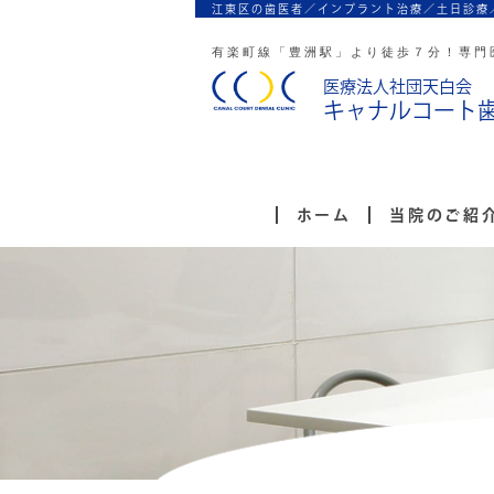
江東区の歯医者／インプラント治療／
土日診療
有楽町線「豊洲駅」より徒歩７分！
専門
医療法人社団天白会
キャナルコート
ホーム
当院のご紹