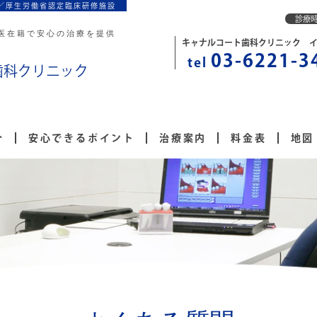
／厚生労働省認定臨床研修施設
診療
医在籍で安心の治療を提供
キャナルコート歯科クリニック 
03-6221-3
tel
歯科クリニック
介
安心できるポイント
治療案内
料金表
地図