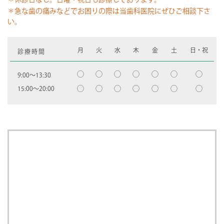
＊急な歯の痛みなどでお困りの際は当歯科医院にぜひご相談下さ
い。
月
火
水
木
金
土
日・祝
診療時間
◯
◯
◯
◯
◯
◯
◯
9:00〜13:30
◯
◯
◯
◯
◯
◯
◯
15:00〜20:00