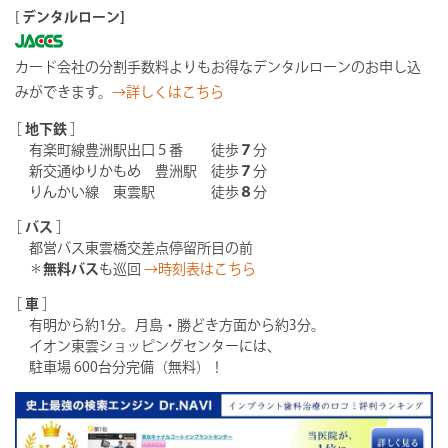
[
デンタルローン]
カード会社の分割手数料よりもお得なデンタルローンのお申し込
みができます。
→詳しくはこちら
［
地下鉄
］
有楽町線豊洲駅出口５番 徒歩
７
分
新交通ゆりかもめ 豊洲駅 徒歩
７
分
りんかい線 東雲駅 徒歩
８
分
［
バス
］
都営バス東雲橋交差点停留所目の前
＊
無料バス
も巡回
→時刻表はこちら
［
車
］
有明から約1分。月島・勝どき方面から約3分。
イオン東雲ショッピングセンターには、
駐車場 600台分完備（無料）！