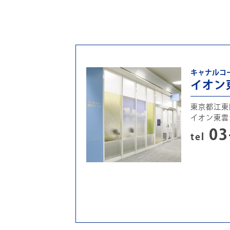
キャナルコ
イオン
東京都江東区
イオン東雲
03
tel