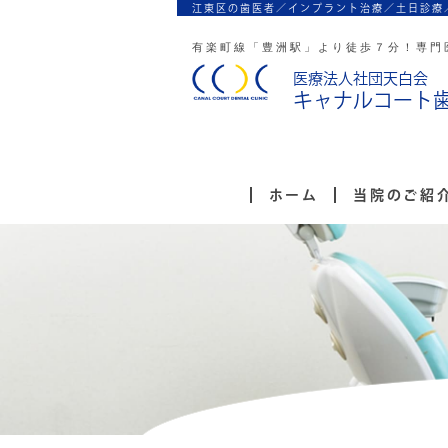
江東区の歯医者／インプラント治療／
土日診療
有楽町線「豊洲駅」より徒歩７分！
専門
医療法人社団天白会
キャナルコート
ホーム
当院のご紹