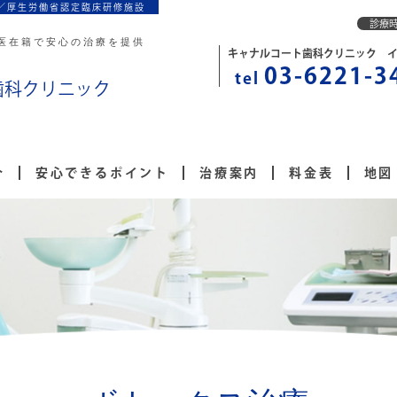
／厚生労働省認定臨床研修施設
診療
医在籍で安心の治療を提供
キャナルコート歯科クリニック 
03-6221-3
tel
歯科クリニック
介
安心できるポイント
治療案内
料金表
地図