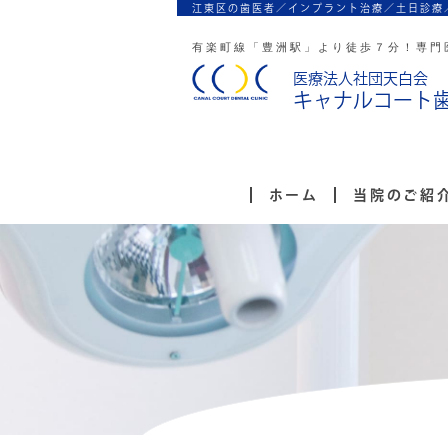
江東区の歯医者／インプラント治療／
土日診療
有楽町線「豊洲駅」より徒歩７分！
専門
医療法人社団天白会
キャナルコート
ホーム
当院のご紹