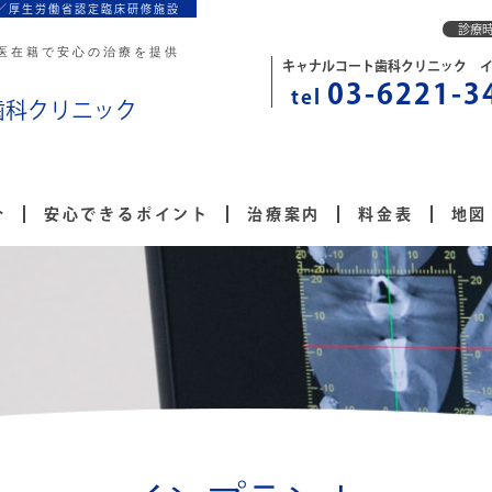
／厚生労働省認定臨床研修施設
診療
医在籍で安心の治療を提供
キャナルコート歯科クリニック 
03-6221-3
tel
歯科クリニック
介
安心できるポイント
治療案内
料金表
地図