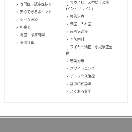
マウスピース型矯正装置
専門医・認定医紹介
(インビザライン)
安心できるポイント
根管治療
チーム医療
義歯・入れ歯
料金表
歯周病治療
地図・診療時間
予防歯科
採用情報
ワイヤー矯正・小児矯正治
療
審美治療
ホワイトニング
ボトックス治療
静脈内鎮静法
よくある質問