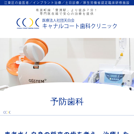
江東区の歯医者／インプラント治療／
土日診療／厚生労働省認定臨床研修施設
有楽町線「豊洲駅」より徒歩７分！
専門医在籍で安心の治療を提供
医療法人社団天白会
キャナルコート歯科クリニック
予防歯科