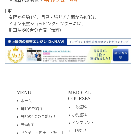
＊
無料バス
も巡回
→時刻表はこちら
［
車
］
有明から約1分。月島・勝どき方面から約3分。
イオン東雲ショッピングセンターには、
駐車場 600台分完備（無料）！
MENU
MEDICAL
COURSES
ホーム
一般歯科
当院のご紹介
小児歯科
当院の4つのこだわり
インプラント
設備紹介
口腔外科
ドクター・衛生士・技工士