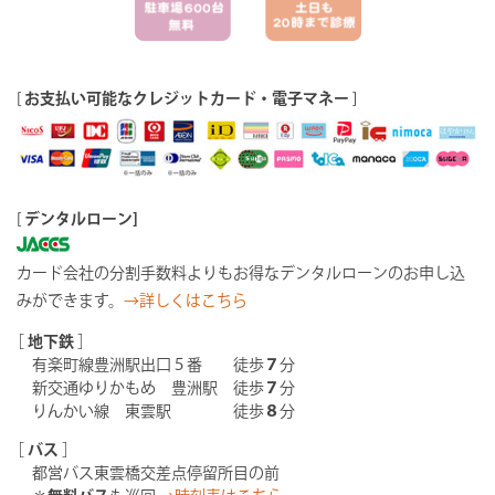
[
お支払い可能なクレジットカード・電子マネー
]
[
デンタルローン]
カード会社の分割手数料よりもお得なデンタルローンのお申し込
みができます。
→詳しくはこちら
［
地下鉄
］
有楽町線豊洲駅出口５番 徒歩
７
分
新交通ゆりかもめ 豊洲駅 徒歩
７
分
りんかい線 東雲駅 徒歩
８
分
［
バス
］
都営バス東雲橋交差点停留所目の前