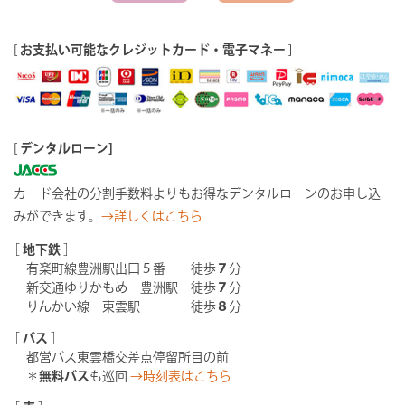
[
お支払い可能なクレジットカード・電子マネー
]
[
デンタルローン]
カード会社の分割手数料よりもお得なデンタルローンのお申し込
みができます。
→詳しくはこちら
［
地下鉄
］
有楽町線豊洲駅出口５番 徒歩
７
分
新交通ゆりかもめ 豊洲駅 徒歩
７
分
りんかい線 東雲駅 徒歩
８
分
［
バス
］
都営バス東雲橋交差点停留所目の前
＊
無料バス
も巡回
→時刻表はこちら