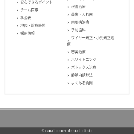
安心できるポイント
根管治療
チーム医療
義歯・入れ歯
料金表
歯周病治療
地図・診療時間
予防歯科
採用情報
ワイヤー矯正・小児矯正治
療
審美治療
ホワイトニング
ボトックス治療
静脈内鎮静法
よくある質問
©canal court dental clinic