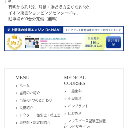
［
車
］
有明から約1分。月島・勝どき方面から約3分。
イオン東雲ショッピングセンターには、
駐車場 600台分完備（無料）！
MENU
MEDICAL
COURSES
ホーム
一般歯科
当院のご紹介
小児歯科
当院の4つのこだわり
インプラント
設備紹介
口腔外科
ドクター・衛生士・技工士
マウスピース型矯正装置
専門医・認定医紹介
(インビザライン)