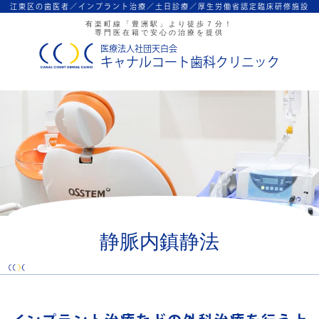
江東区の歯医者／インプラント治療／
土日診療／厚生労働省認定臨床研修施設
有楽町線「豊洲駅」より徒歩７分！
専門医在籍で安心の治療を提供
医療法人社団天白会
キャナルコート歯科クリニック
静脈内鎮静法