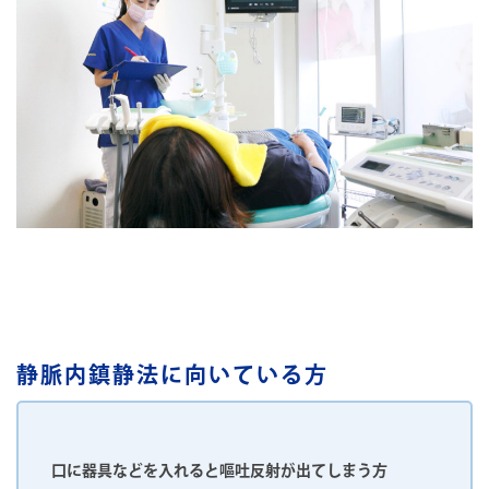
静脈内鎮静法に向いている⽅
⼝に器具などを⼊れると嘔吐反射が出てしまう⽅