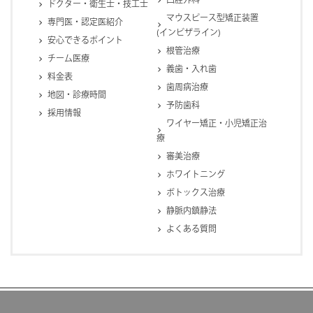
ドクター・衛生士・技工士
マウスピース型矯正装置
専門医・認定医紹介
(インビザライン)
安心できるポイント
根管治療
チーム医療
義歯・入れ歯
料金表
歯周病治療
地図・診療時間
予防歯科
採用情報
ワイヤー矯正・小児矯正治
療
審美治療
ホワイトニング
ボトックス治療
静脈内鎮静法
よくある質問