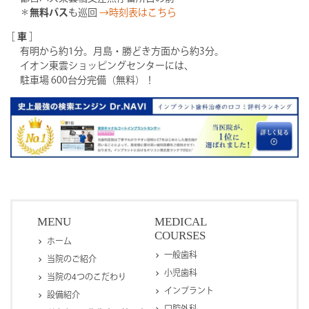
＊
無料バス
も巡回
→時刻表はこちら
［
車
］
有明から約1分。月島・勝どき方面から約3分。
イオン東雲ショッピングセンターには、
駐車場 600台分完備（無料）！
MENU
MEDICAL
COURSES
ホーム
一般歯科
当院のご紹介
小児歯科
当院の4つのこだわり
インプラント
設備紹介
口腔外科