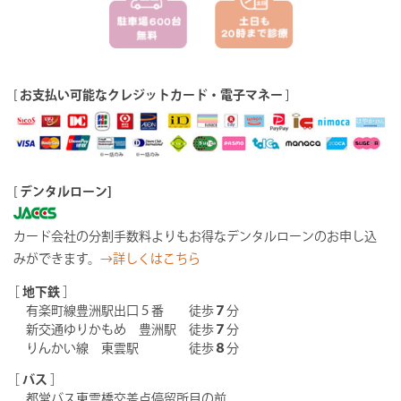
[
お支払い可能なクレジットカード・電子マネー
]
[
デンタルローン]
カード会社の分割手数料よりもお得なデンタルローンのお申し込
みができます。
→詳しくはこちら
［
地下鉄
］
有楽町線豊洲駅出口５番 徒歩
７
分
新交通ゆりかもめ 豊洲駅 徒歩
７
分
りんかい線 東雲駅 徒歩
８
分
［
バス
］
都営バス東雲橋交差点停留所目の前