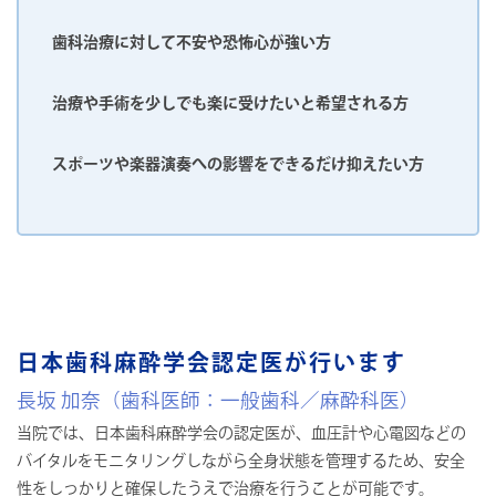
⻭科治療に対して不安や恐怖⼼が強い⽅
治療や⼿術を少しでも楽に受けたいと希望される⽅
スポーツや楽器演奏への影響をできるだけ抑えたい方
⽇本⻭科麻酔学会認定医が行います
長坂 加奈（歯科医師：一般歯科／麻酔科医）
当院では、⽇本⻭科麻酔学会の認定医が、血圧計や⼼電図などの
バイタルをモニタリングしながら全⾝状態を管理するため、安全
性をしっかりと確保したうえで治療を行うことが可能です。