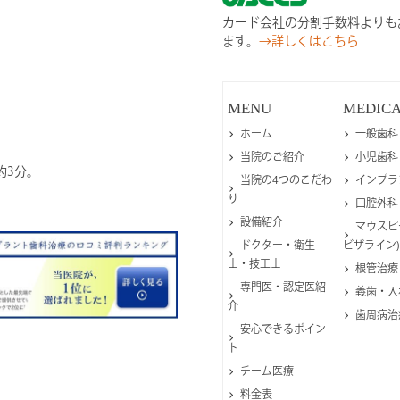
カード会社の分割手数料よりも
ます。
→詳しくはこちら
MENU
MEDIC
ホーム
一般歯科
当院のご紹介
小児歯科
約3分。
当院の4つのこだわ
インプラ
り
口腔外科
設備紹介
マウスピ
ドクター・衛生
ビザライン)
士・技工士
根管治療
専門医・認定医紹
義歯・入
介
歯周病治
安心できるポイン
ト
チーム医療
料金表