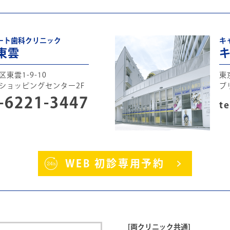
ート歯科クリニック
キ
東雲
東雲1-9-10
東
ショッピングセンター2F
ブ
-6221-3447
te
WEB 初診専用予約
[両クリニック共通]