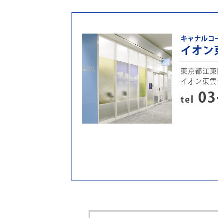
キャナルコ
イオン
東京都江東区
イオン東雲
03
tel