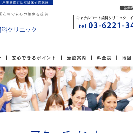
／厚生労働省認定臨床研修施設
診療
医在籍で安心の治療を提供
キャナルコート歯科クリニック 
03-6221-3
tel
歯科クリニック
介
安心できるポイント
治療案内
料金表
地図