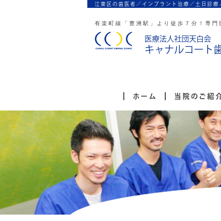
江東区の歯医者／インプラント治療／
土日診療
有楽町線「豊洲駅」より徒歩７分！
専門
医療法人社団天白会
キャナルコート
ホーム
当院のご紹