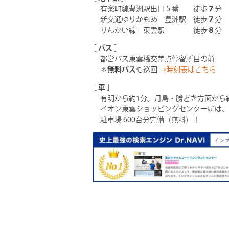
有楽町線豊洲駅出口５番 徒歩
７
分
新交通ゆりかもめ 豊洲駅 徒歩
７
分
りんかい線 東雲駅 徒歩
８
分
［
バス
］
都営バス東雲橋交差点停留所目の前
＊
無料バス
も巡回
→時刻表はこちら
［
車
］
有明から約1分。月島・勝どき方面から
イオン東雲ショッピングセンターには、
駐車場 600台分完備（無料）！