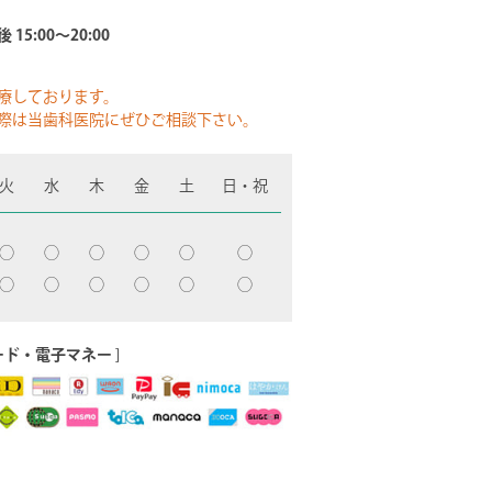
 15:00～20:00
療しております。
際は当歯科医院にぜひご相談下さい。
火
水
木
金
土
日・祝
◯
◯
◯
◯
◯
◯
◯
◯
◯
◯
◯
◯
ード・電子マネー
]