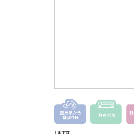
［
地下鉄
］