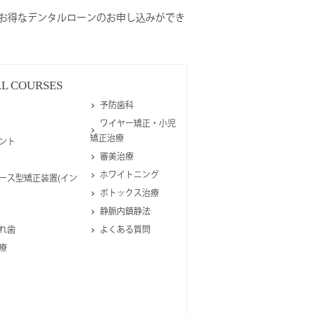
お得なデンタルローンのお申し込みができ
AL
COURSES
予防歯科
ワイヤー矯正・小児
矯正治療
ント
審美治療
ホワイトニング
ース型矯正装置(イン
ボトックス治療
静脈内鎮静法
れ歯
よくある質問
療