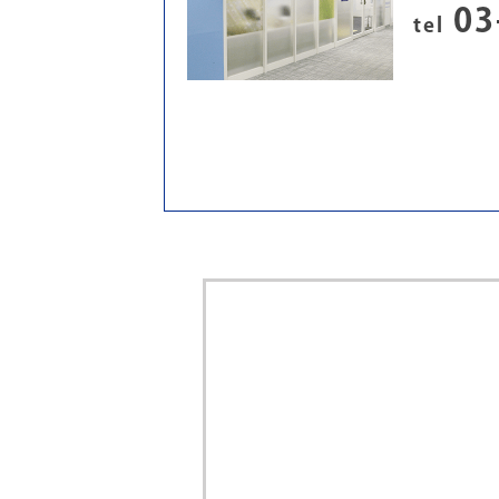
03
tel