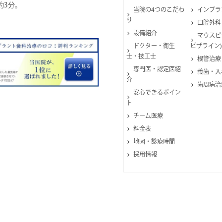
約3分。
当院の4つのこだわ
インプラ
り
口腔外科
設備紹介
マウスピ
ドクター・衛生
ビザライン)
士・技工士
根管治療
専門医・認定医紹
義歯・入
介
歯周病治
安心できるポイン
ト
チーム医療
料金表
地図・診療時間
採用情報