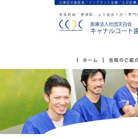
江東区の歯医者／インプラント治療／
土日診療
有楽町線「豊洲駅」より徒歩７分！
専門
医療法人社団天白会
キャナルコート
ホーム
当院のご紹