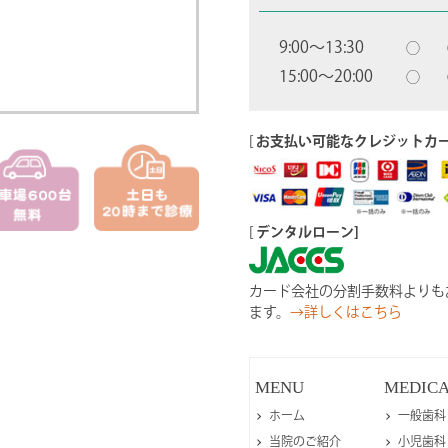
9:00〜13:30
◯
15:00〜20:00
◯
[
お支払い可能なクレジットカ
[
デンタルローン]
カード会社の分割手数料よりも
ます。
→詳しくはこちら
MENU
MEDIC
ホーム
一般歯科
当院のご紹介
小児歯科