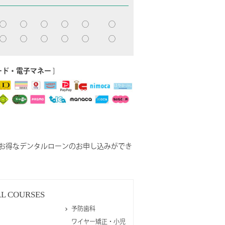
◯
◯
◯
◯
◯
◯
◯
◯
◯
◯
◯
◯
ード・電子マネー
]
お得なデンタルローンのお申し込みができ
AL
COURSES
予防歯科
ワイヤー矯正・小児