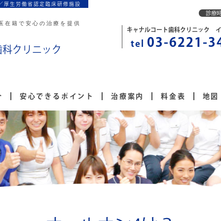
／厚生労働省認定臨床研修施設
診療
医在籍で安心の治療を提供
キャナルコート歯科クリニック 
03-6221-3
tel
歯科クリニック
介
安心できるポイント
治療案内
料金表
地図