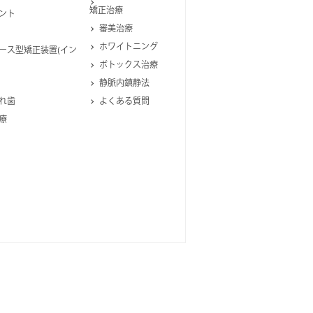
矯正治療
ント
審美治療
ホワイトニング
ース型矯正装置(イン
ボトックス治療
静脈内鎮静法
れ歯
よくある質問
療