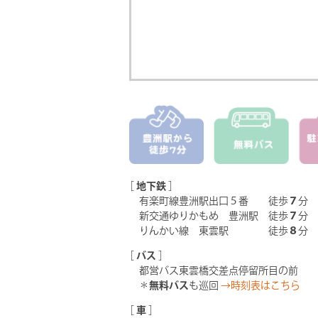
［
地下鉄
］
有楽町線豊洲駅出口５番 徒歩
７
分
新交通ゆりかもめ 豊洲駅 徒歩
７
分
りんかい線 東雲駅 徒歩
８
分
［
バス
］
都営バス東雲橋交差点停留所目の前
＊
無料バス
も巡回
→時刻表はこちら
［
車
］