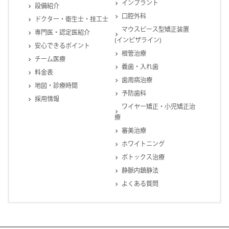
インプラント
設備紹介
口腔外科
ドクター・衛生士・技工士
マウスピース型矯正装置
専門医・認定医紹介
(インビザライン)
安心できるポイント
根管治療
チーム医療
義歯・入れ歯
料金表
歯周病治療
地図・診療時間
予防歯科
採用情報
ワイヤー矯正・小児矯正治
療
審美治療
ホワイトニング
ボトックス治療
静脈内鎮静法
よくある質問