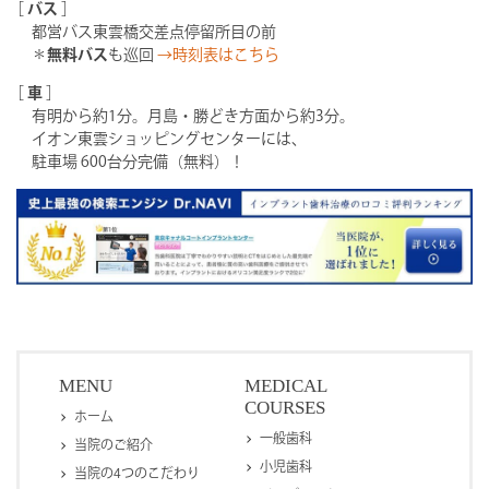
［
バス
］
都営バス東雲橋交差点停留所目の前
＊
無料バス
も巡回
→時刻表はこちら
［
車
］
有明から約1分。月島・勝どき方面から約3分。
イオン東雲ショッピングセンターには、
駐車場 600台分完備（無料）！
MENU
MEDICAL
COURSES
ホーム
一般歯科
当院のご紹介
小児歯科
当院の4つのこだわり