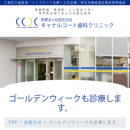
江東区の歯医者／インプラント治療／
土日診療／厚生労働省認定臨床研修施設
有楽町線「豊洲駅」より徒歩７分！
専門医在籍で安心の治療を提供
医療法人社団天白会
キャナルコート歯科クリニック
ゴールデンウィークも診療しま
す。
TOP
お知らせ
ゴールデンウィークも診療します。