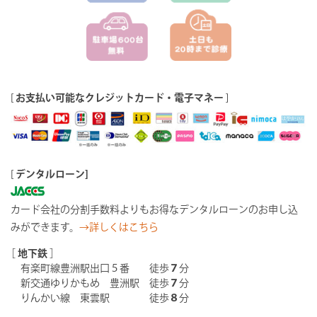
[
お支払い可能なクレジットカード・電子マネー
]
[
デンタルローン]
カード会社の分割手数料よりもお得なデンタルローンのお申し込
みができます。
→詳しくはこちら
［
地下鉄
］
有楽町線豊洲駅出口５番 徒歩
７
分
新交通ゆりかもめ 豊洲駅 徒歩
７
分
りんかい線 東雲駅 徒歩
８
分