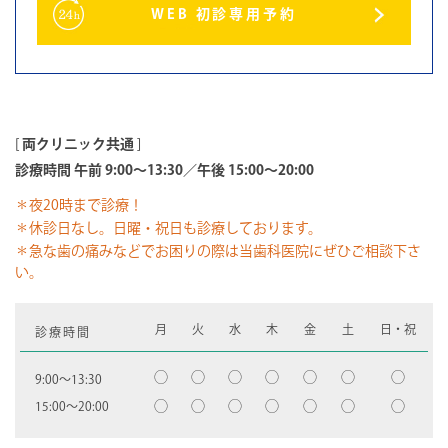
WEB 初診専用予約
[
両クリニック共通
]
診療時間 午前 9:00～13:30／午後 15:00～20:00
＊夜20時まで診療！
＊休診日なし。日曜・祝日も診療しております。
＊急な歯の痛みなどでお困りの際は当歯科医院にぜひご相談下さ
い。
月
火
水
木
金
土
日・祝
診療時間
◯
◯
◯
◯
◯
◯
◯
9:00〜13:30
◯
◯
◯
◯
◯
◯
◯
15:00〜20:00