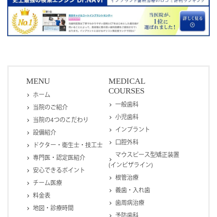
MENU
MEDICAL
COURSES
ホーム
一般歯科
当院のご紹介
小児歯科
当院の4つのこだわり
インプラント
設備紹介
口腔外科
ドクター・衛生士・技工士
マウスピース型矯正装置
専門医・認定医紹介
(インビザライン)
安心できるポイント
根管治療
チーム医療
義歯・入れ歯
料金表
歯周病治療
地図・診療時間
予防歯科