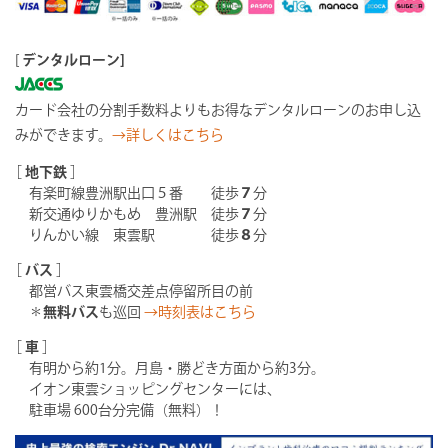
[
デンタルローン]
カード会社の分割手数料よりもお得なデンタルローンのお申し込
みができます。
→詳しくはこちら
［
地下鉄
］
有楽町線豊洲駅出口５番 徒歩
７
分
新交通ゆりかもめ 豊洲駅 徒歩
７
分
りんかい線 東雲駅 徒歩
８
分
［
バス
］
都営バス東雲橋交差点停留所目の前
＊
無料バス
も巡回
→時刻表はこちら
［
車
］
有明から約1分。月島・勝どき方面から約3分。
イオン東雲ショッピングセンターには、
駐車場 600台分完備（無料）！