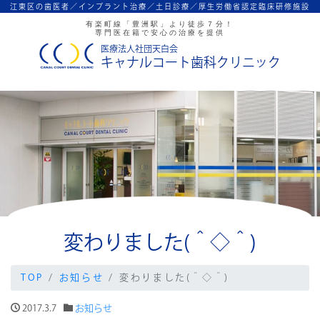
江東区の歯医者／インプラント治療／
土日診療／厚生労働省認定臨床研修施設
有楽町線「豊洲駅」より徒歩７分！
専門医在籍で安心の治療を提供
医療法人社団天白会
キャナルコート歯科クリニック
変わりました(＾◇＾)
TOP
お知らせ
変わりました(＾◇＾)
2017.3.7
お知らせ