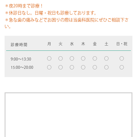
＊夜20時まで診療！
＊休診日なし。日曜・祝日も診療しております。
＊急な歯の痛みなどでお困りの際は当歯科医院にぜひご相談下さ
い。
月
火
水
木
金
土
日・祝
診療時間
◯
◯
◯
◯
◯
◯
◯
9:00〜13:30
◯
◯
◯
◯
◯
◯
◯
15:00〜20:00