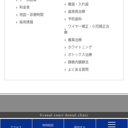
義歯・入れ歯
料金表
歯周病治療
地図・診療時間
予防歯科
採用情報
ワイヤー矯正・小児矯正治
療
審美治療
ホワイトニング
ボトックス治療
静脈内鎮静法
よくある質問
©canal court dental clinic
WEB初診
アクセス