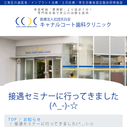
江東区の歯医者／インプラント治療／
土日診療／厚生労働省認定臨床研修施設
有楽町線「豊洲駅」より徒歩７分！
専門医在籍で安心の治療を提供
医療法人社団天白会
キャナルコート歯科クリニック
接遇セミナーに行ってきました
(^_-)-☆
TOP
お知らせ
接遇セミナーに行ってきました(^_-)-☆