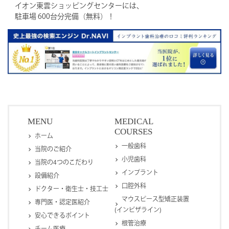
イオン東雲ショッピングセンターには、
駐車場 600台分完備（無料）！
MENU
MEDICAL
COURSES
ホーム
一般歯科
当院のご紹介
小児歯科
当院の4つのこだわり
インプラント
設備紹介
口腔外科
ドクター・衛生士・技工士
マウスピース型矯正装置
専門医・認定医紹介
(インビザライン)
安心できるポイント
根管治療
チーム医療