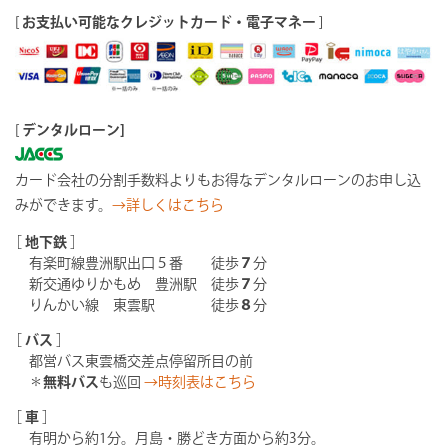
[
お支払い可能なクレジットカード・電子マネー
]
[
デンタルローン]
カード会社の分割手数料よりもお得なデンタルローンのお申し込
みができます。
→詳しくはこちら
［
地下鉄
］
有楽町線豊洲駅出口５番 徒歩
７
分
新交通ゆりかもめ 豊洲駅 徒歩
７
分
りんかい線 東雲駅 徒歩
８
分
［
バス
］
都営バス東雲橋交差点停留所目の前
＊
無料バス
も巡回
→時刻表はこちら
［
車
］
有明から約1分。月島・勝どき方面から約3分。