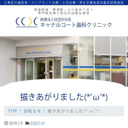
江東区の歯医者／インプラント治療／
土日診療／厚生労働省認定臨床研修施設
有楽町線「豊洲駅」より徒歩７分！
専門医在籍で安心の治療を提供
医療法人社団天白会
キャナルコート歯科クリニック
描きあがりました(*’ω’*)
TOP
お知らせ
描きあがりました(*’ω’*)
2018.1.9
お知らせ