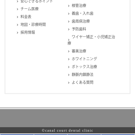
安心できるポイント
根管治療
チーム医療
義歯・入れ歯
料金表
歯周病治療
地図・診療時間
予防歯科
採用情報
ワイヤー矯正・小児矯正治
療
審美治療
ホワイトニング
ボトックス治療
静脈内鎮静法
よくある質問
©canal court dental clinic