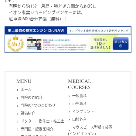
有明から約1分。月島・勝どき方面から約3分。
イオン東雲ショッピングセンターには、
駐車場 600台分完備（無料）！
MENU
MEDICAL
COURSES
ホーム
一般歯科
当院のご紹介
小児歯科
当院の4つのこだわり
インプラント
設備紹介
口腔外科
ドクター・衛生士・技工士
マウスピース型矯正装置
専門医・認定医紹介
(インビザライン)