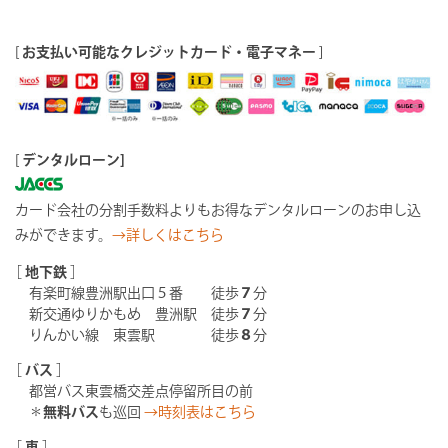
[
お支払い可能なクレジットカード・電子マネー
]
[
デンタルローン]
カード会社の分割手数料よりもお得なデンタルローンのお申し込
みができます。
→詳しくはこちら
［
地下鉄
］
有楽町線豊洲駅出口５番 徒歩
７
分
新交通ゆりかもめ 豊洲駅 徒歩
７
分
りんかい線 東雲駅 徒歩
８
分
［
バス
］
都営バス東雲橋交差点停留所目の前
＊
無料バス
も巡回
→時刻表はこちら
［
車
］