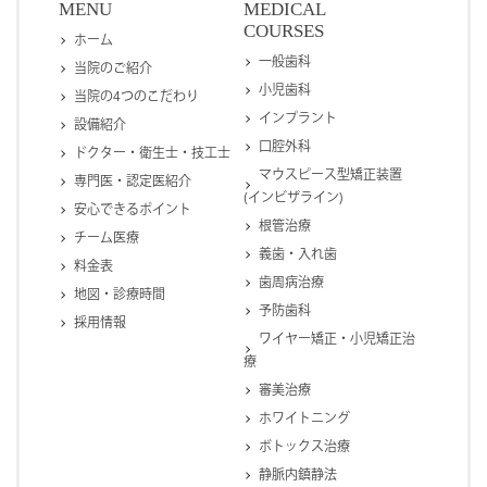
MENU
MEDICAL
COURSES
ホーム
一般歯科
当院のご紹介
小児歯科
当院の4つのこだわり
インプラント
設備紹介
口腔外科
ドクター・衛生士・技工士
マウスピース型矯正装置
専門医・認定医紹介
(インビザライン)
安心できるポイント
根管治療
チーム医療
義歯・入れ歯
料金表
歯周病治療
地図・診療時間
予防歯科
採用情報
ワイヤー矯正・小児矯正治
療
審美治療
ホワイトニング
ボトックス治療
静脈内鎮静法