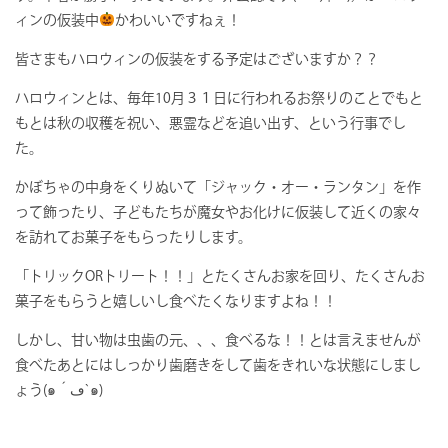
ィンの仮装中
かわいいですねぇ！
皆さまもハロウィンの仮装をする予定はございますか？？
ハロウィンとは、毎年10月３１日に行われるお祭りのことでもと
もとは秋の収穫を祝い、悪霊などを追い出す、という行事でし
た。
かぼちゃの中身をくりぬいて「ジャック・オー・ランタン」を作
って飾ったり、子どもたちが魔女やお化けに仮装して近くの家々
を訪れてお菓子をもらったりします。
「トリックORトリート！！」とたくさんお家を回り、たくさんお
菓子をもらうと嬉しいし食べたくなりますよね！！
しかし、甘い物は虫歯の元、、、食べるな！！とは言えませんが
食べたあとにはしっかり歯磨きをして歯をきれいな状態にしまし
ょう(๑´ڡ`๑)