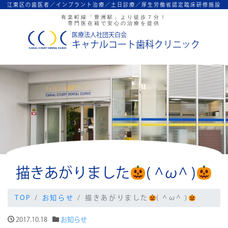
江東区の歯医者／インプラント治療／
土日診療／厚生労働省認定臨床研修施設
有楽町線「豊洲駅」より徒歩７分！
専門医在籍で安心の治療を提供
医療法人社団天白会
キャナルコート歯科クリニック
描きあがりました
( ^ω^ )
TOP
お知らせ
描きあがりました
( ^ω^ )
2017.10.18
お知らせ