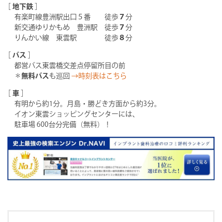
［
地下鉄
］
有楽町線豊洲駅出口５番 徒歩
７
分
新交通ゆりかもめ 豊洲駅 徒歩
７
分
りんかい線 東雲駅 徒歩
８
分
［
バス
］
都営バス東雲橋交差点停留所目の前
＊
無料バス
も巡回
→時刻表はこちら
［
車
］
有明から約1分。月島・勝どき方面から約3分。
イオン東雲ショッピングセンターには、
駐車場 600台分完備（無料）！