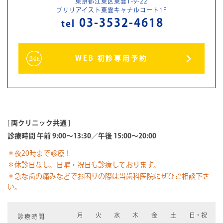
東京都江東区東雲1-9-22
ブリリアイスト東雲キャナルコート1F
03-3532-4618
tel
WEB 初診専用予約
[
両クリニック共通
]
診療時間 午前 9:00～13:30／午後 15:00～20:00
＊夜20時まで診療！
＊休診日なし。日曜・祝日も診療しております。
＊急な歯の痛みなどでお困りの際は当歯科医院にぜひご相談下さ
い。
月
火
水
木
金
土
日・祝
診療時間