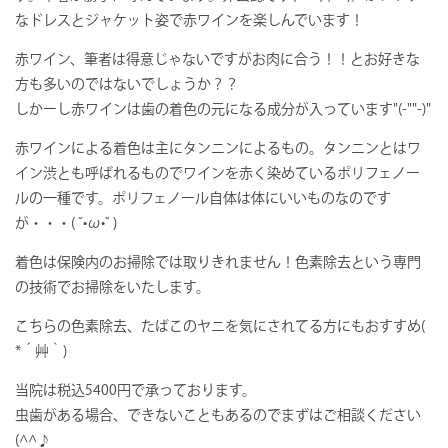
なドレスとジャケット姿で赤ワインを楽しんでいます！
赤ワイン、筆者は得意じゃないですがお肉に合う！！とお好きな
方も多いのではないでしょうか？？
しかーし赤ワインは歯の着色の元になる成分が入っています"(-""-)"
赤ワインによる着色は主にタンニンによるもの。タンニンとはワ
イン渋とも呼ばれるものでワインを赤く染めているポリフェノー
ルの一種です。ポリフェノール自体は体にいいものなのです
が・・・( ˘•ω•˘ )
着色は保険内のお掃除では取りきれません！色素除去という専門
の技術でお掃除をいたします。
こちらの色素除去、たばこのヤニを気にされてる方にもおすすめ(
*´艸｀)
当院は税込5400円で承っております。
虫歯がある場合、できないこともあるのでまずはご相談ください
(^^♪