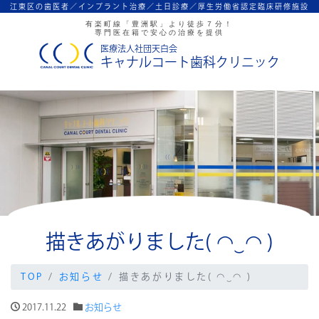
江東区の歯医者／インプラント治療／
土日診療／厚生労働省認定臨床研修施設
有楽町線「豊洲駅」より徒歩７分！
専門医在籍で安心の治療を提供
医療法人社団天白会
キャナルコート歯科クリニック
描きあがりました( ◠‿◠ )
TOP
お知らせ
描きあがりました( ◠‿◠ )
2017.11.22
お知らせ