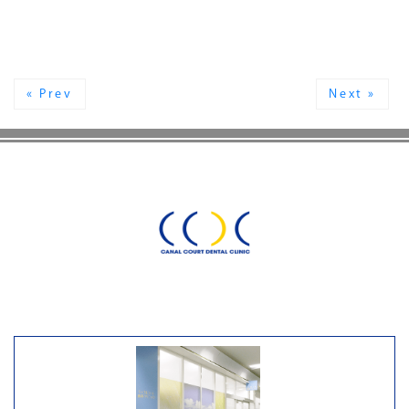
« Prev
Next »