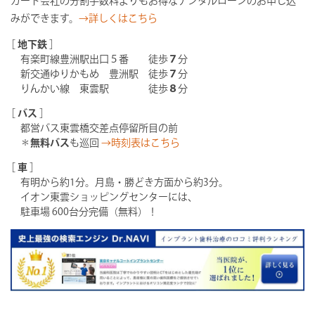
カード会社の分割手数料よりもお得なデンタルローンのお申し込
みができます。
→詳しくはこちら
［
地下鉄
］
有楽町線豊洲駅出口５番 徒歩
７
分
新交通ゆりかもめ 豊洲駅 徒歩
７
分
りんかい線 東雲駅 徒歩
８
分
［
バス
］
都営バス東雲橋交差点停留所目の前
＊
無料バス
も巡回
→時刻表はこちら
［
車
］
有明から約1分。月島・勝どき方面から約3分。
イオン東雲ショッピングセンターには、
駐車場 600台分完備（無料）！