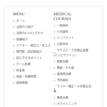
MENU
MEDICAL
COURSES
ホーム
一般歯科
当院のご紹介
小児歯科
当院の4つのこだわり
インプラント
設備紹介
口腔外科
ドクター・衛生士・技工士
マウスピース型矯正装置
専門医・認定医紹介
(インビザライン)
安心できるポイント
根管治療
チーム医療
義歯・入れ歯
料金表
歯周病治療
地図・診療時間
予防歯科
採用情報
ワイヤー矯正・小児矯正治
療
審美治療
ホワイトニング