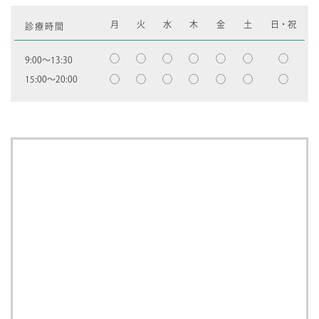
月
火
水
木
金
土
日・祝
診療時間
◯
◯
◯
◯
◯
◯
◯
9:00〜13:30
◯
◯
◯
◯
◯
◯
◯
15:00〜20:00