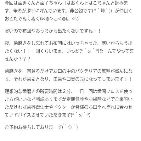
今回は歯男くんと歯子ちゃん（はおくんとはこちゃんと読みま
す。筆者が勝手に呼んでいます。非公認です( *´艸｀)）が仲良く
おこたでぬくぬく(⋈◍＞◡＜◍)。✧♡
寒いので布団やおうちから出たくないですね！！
夜、歯磨きをし忘れてお布団にはいっちゃった、寒いからもう出
たくない！！一回くらいまぁ、いっか(*´ω｀*)なーんてやってま
せんか？？？
歯磨きを一回怠るだけでお口の中のバクテリアの繁殖が盛んにな
り、それが歯垢となり、虫歯や口臭の元になってしまいます！！
理想的な歯磨きの所要時間は２分、一日一回は歯間フロスを使っ
た方がいいなど諸説ありますが定期健診やお掃除などでご来院い
ただければ歯科衛生士やドクターが皆様のお口それぞれに合わせ
てアドバイスさせていただきます(*´ω｀*)
ご予約お待ちしておりまーす(＾◇＾)