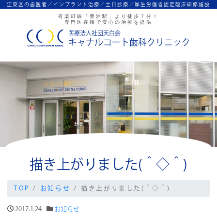
江東区の歯医者／インプラント治療／
土日診療／厚生労働省認定臨床研修施設
有楽町線「豊洲駅」より徒歩７分！
専門医在籍で安心の治療を提供
医療法人社団天白会
キャナルコート歯科クリニック
描き上がりました(＾◇＾)
TOP
お知らせ
描き上がりました(＾◇＾)
2017.1.24
お知らせ