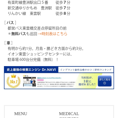
有楽町線豊洲駅出口５番 徒歩
７
分
新交通ゆりかもめ 豊洲駅 徒歩
７
分
りんかい線 東雲駅 徒歩
８
分
［
バス
］
都営バス東雲橋交差点停留所目の前
＊
無料バス
も巡回
→時刻表はこちら
［
車
］
有明から約1分。月島・勝どき方面から約3分。
イオン東雲ショッピングセンターには、
駐車場 600台分完備（無料）！
MENU
MEDICAL