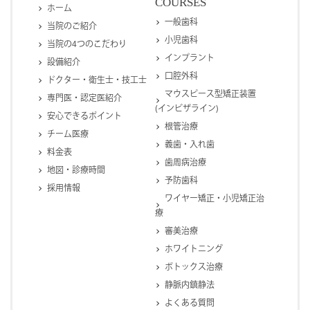
COURSES
ホーム
一般歯科
当院のご紹介
小児歯科
当院の4つのこだわり
インプラント
設備紹介
口腔外科
ドクター・衛生士・技工士
マウスピース型矯正装置
専門医・認定医紹介
(インビザライン)
安心できるポイント
根管治療
チーム医療
義歯・入れ歯
料金表
歯周病治療
地図・診療時間
予防歯科
採用情報
ワイヤー矯正・小児矯正治
療
審美治療
ホワイトニング
ボトックス治療
静脈内鎮静法
よくある質問