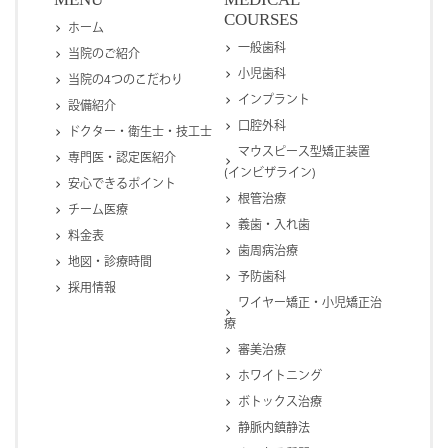
COURSES
ホーム
一般歯科
当院のご紹介
小児歯科
当院の4つのこだわり
インプラント
設備紹介
口腔外科
ドクター・衛生士・技工士
マウスピース型矯正装置
専門医・認定医紹介
(インビザライン)
安心できるポイント
根管治療
チーム医療
義歯・入れ歯
料金表
歯周病治療
地図・診療時間
予防歯科
採用情報
ワイヤー矯正・小児矯正治
療
審美治療
ホワイトニング
ボトックス治療
静脈内鎮静法