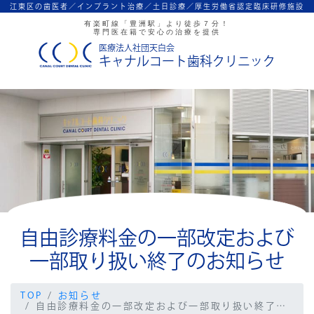
江東区の歯医者／インプラント治療／
土日診療／厚生労働省認定臨床研修施設
有楽町線「豊洲駅」より徒歩７分！
専門医在籍で安心の治療を提供
医療法人社団天白会
キャナルコート歯科クリニック
自由診療料金の一部改定および
一部取り扱い終了のお知らせ
TOP
お知らせ
自由診療料金の一部改定および一部取り扱い終了のお知らせ