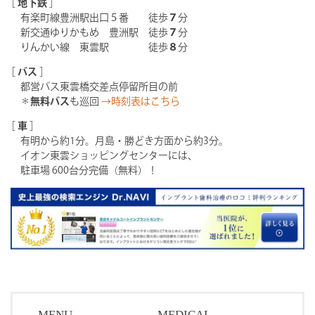
［
地下鉄
］
有楽町線豊洲駅出口５番 徒歩
７
分
新交通ゆりかもめ 豊洲駅 徒歩
７
分
りんかい線 東雲駅 徒歩
８
分
［
バス
］
都営バス東雲橋交差点停留所目の前
＊
無料バス
も巡回
→時刻表はこちら
［
車
］
有明から約1分。月島・勝どき方面から約3分。
イオン東雲ショッピングセンターには、
駐車場 600台分完備（無料）！
MENU
MEDICAL