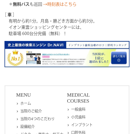
＊
無料バス
も巡回
→時刻表はこちら
［
車
］
有明から約1分。月島・勝どき方面から約3分。
イオン東雲ショッピングセンターには、
駐車場 600台分完備（無料）！
MENU
MEDICAL
COURSES
ホーム
一般歯科
当院のご紹介
小児歯科
当院の4つのこだわり
インプラント
設備紹介
口腔外科