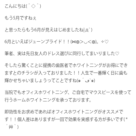
こんにちは(＾◇＾)
もう5月ですねぇ
と思ったらもう6月が見えはじめましたね|дﾟ)
6月といえばジューンブライド！！(⋈◍＞◡＜◍)。✧♡
筆者、実は先日友人のドレス選びに同行してまいりました♡
そしたら驚くことに提携の歯医者でホワイト二ングがお得にでき
ますとのチラシが入っておりました！！人生で一番輝く日に歯も
輝かせちゃいましょうってことですね(๑´ڡ`๑)
当院でもオフィスホワイト二ング、ご自宅でマウスピースを使って
行うホームホワイト二ングを承っております。
即効性をお求めであればオフィスホワイト二ングがオススメで
す！！個人差はありますが一回で効果を実感する方が多いです( *
´艸｀)