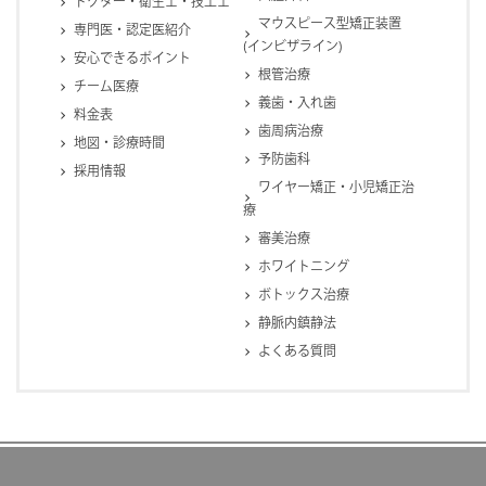
ドクター・衛生士・技工士
マウスピース型矯正装置
専門医・認定医紹介
(インビザライン)
安心できるポイント
根管治療
チーム医療
義歯・入れ歯
料金表
歯周病治療
地図・診療時間
予防歯科
採用情報
ワイヤー矯正・小児矯正治
療
審美治療
ホワイトニング
ボトックス治療
静脈内鎮静法
よくある質問