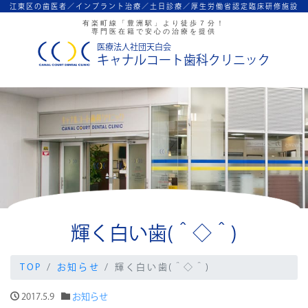
江東区の歯医者／インプラント治療／
土日診療／厚生労働省認定臨床研修施設
有楽町線「豊洲駅」より徒歩７分！
専門医在籍で安心の治療を提供
医療法人社団天白会
キャナルコート歯科クリニック
輝く白い歯(＾◇＾)
TOP
お知らせ
輝く白い歯(＾◇＾)
2017.5.9
お知らせ