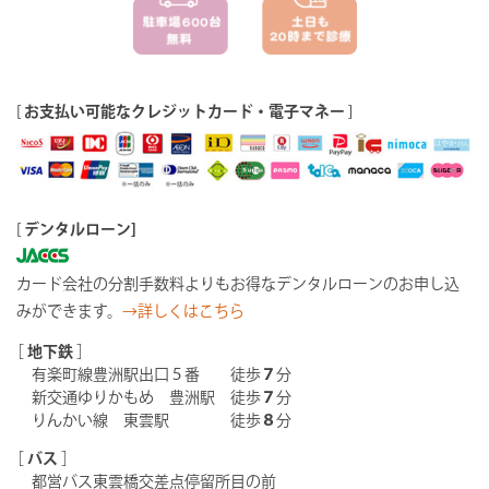
[
お支払い可能なクレジットカード・電子マネー
]
[
デンタルローン]
カード会社の分割手数料よりもお得なデンタルローンのお申し込
みができます。
→詳しくはこちら
［
地下鉄
］
有楽町線豊洲駅出口５番 徒歩
７
分
新交通ゆりかもめ 豊洲駅 徒歩
７
分
りんかい線 東雲駅 徒歩
８
分
［
バス
］
都営バス東雲橋交差点停留所目の前