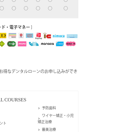
◯
◯
◯
◯
◯
◯
ード・電子マネー
]
お得なデンタルローンのお申し込みができ
AL
COURSES
予防歯科
ワイヤー矯正・小児
矯正治療
ント
審美治療