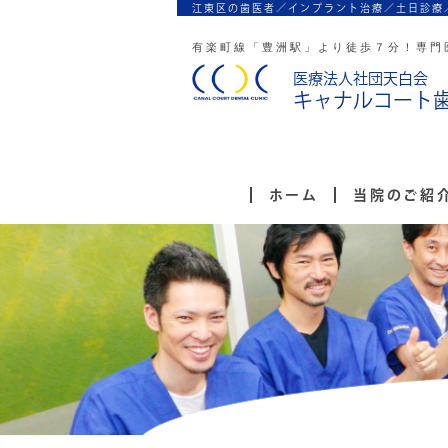
江東区の歯医者／インプラント治療／
土日診療
有楽町線「豊洲駅」より徒歩７分！
専門
医療法人社団天白会
キャナルコート
ホーム
当院のご紹