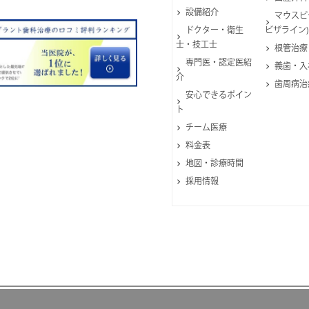
設備紹介
マウスピ
ドクター・衛生
ビザライン)
士・技工士
根管治療
専門医・認定医紹
義歯・入
介
歯周病治
安心できるポイン
ト
チーム医療
料金表
地図・診療時間
採用情報