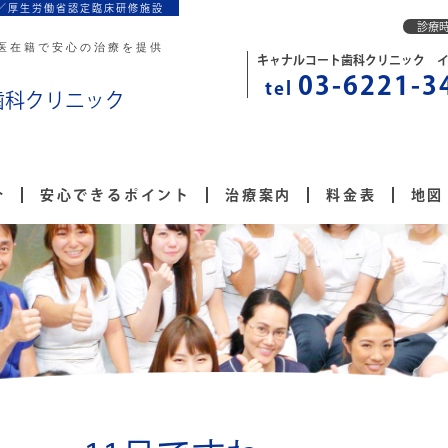
／厚生労働省認定臨床研修施設
診療
医在籍で安心の治療を提供
キャナルコート歯科クリニック 
03-6221-3
tel
歯科クリニック
介
安心できるポイント
治療案内
料金表
地図