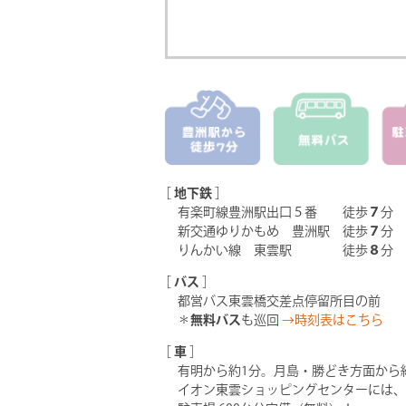
［
地下鉄
］
有楽町線豊洲駅出口５番 徒歩
７
分
新交通ゆりかもめ 豊洲駅 徒歩
７
分
りんかい線 東雲駅 徒歩
８
分
［
バス
］
都営バス東雲橋交差点停留所目の前
＊
無料バス
も巡回
→時刻表はこちら
［
車
］
有明から約1分。月島・勝どき方面から
イオン東雲ショッピングセンターには、