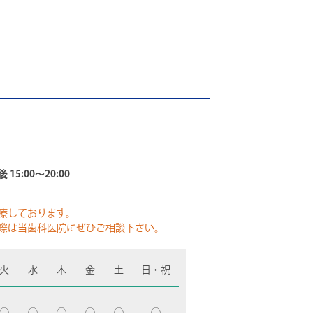
 15:00～20:00
療しております。
際は当歯科医院にぜひご相談下さい。
火
水
木
金
土
日・祝
◯
◯
◯
◯
◯
◯