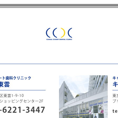
ート歯科クリニック
キ
東雲
東雲1-9-10
東
ショッピングセンター2F
ブ
-6221-3447
te