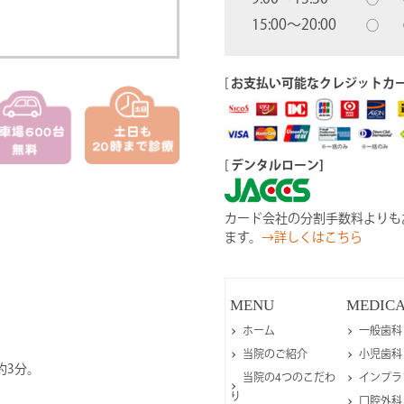
15:00〜20:00
◯
[
お支払い可能なクレジットカ
[
デンタルローン]
カード会社の分割手数料よりも
ます。
→詳しくはこちら
MENU
MEDIC
ホーム
一般歯科
当院のご紹介
小児歯科
約3分。
当院の4つのこだわ
インプラ
り
口腔外科