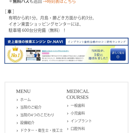
＊
無料バス
も巡回
→時刻表はこちら
［
車
］
有明から約1分。月島・勝どき方面から約3分。
イオン東雲ショッピングセンターには、
駐車場 600台分完備（無料）！
MENU
MEDICAL
COURSES
ホーム
一般歯科
当院のご紹介
小児歯科
当院の4つのこだわり
インプラント
設備紹介
口腔外科
ドクター・衛生士・技工士