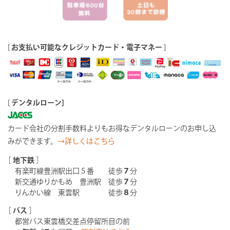
[
お支払い可能なクレジットカード・電子マネー
]
[
デンタルローン]
カード会社の分割手数料よりもお得なデンタルローンのお申し込
みができます。
→詳しくはこちら
［
地下鉄
］
有楽町線豊洲駅出口５番 徒歩
７
分
新交通ゆりかもめ 豊洲駅 徒歩
７
分
りんかい線 東雲駅 徒歩
８
分
［
バス
］
都営バス東雲橋交差点停留所目の前