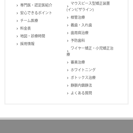
マウスピース型矯正装置
専門医・認定医紹介
(インビザライン)
安心できるポイント
根管治療
チーム医療
義歯・入れ歯
料金表
歯周病治療
地図・診療時間
予防歯科
採用情報
ワイヤー矯正・小児矯正治
療
審美治療
ホワイトニング
ボトックス治療
静脈内鎮静法
よくある質問