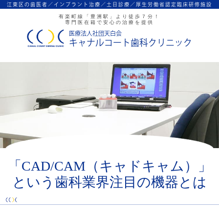
江東区の歯医者／インプラント治療／
土日診療／厚生労働省認定臨床研修施設
有楽町線「豊洲駅」より徒歩７分！
専門医在籍で安心の治療を提供
医療法人社団天白会
キャナルコート歯科クリニック
「CAD/CAM（キャドキャム）」
という歯科業界注目の機器とは