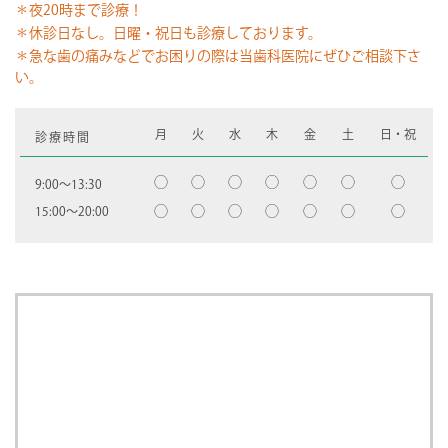
＊夜20時まで診療！
＊休診日なし。日曜・祝日も診療しております。
＊急な歯の痛みなどでお困りの際は当歯科医院にぜひご相談下さ
い。
月
火
水
木
金
土
日・祝
診療時間
◯
◯
◯
◯
◯
◯
◯
9:00〜13:30
◯
◯
◯
◯
◯
◯
◯
15:00〜20:00