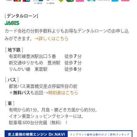
[
デンタルローン]
カード会社の分割手数料よりもお得なデンタルローンのお申し込
みができます。
→詳しくはこちら
［
地下鉄
］
有楽町線豊洲駅出口５番 徒歩
７
分
新交通ゆりかもめ 豊洲駅 徒歩
７
分
りんかい線 東雲駅 徒歩
８
分
［
バス
］
都営バス東雲橋交差点停留所目の前
＊
無料バス
も巡回
→時刻表はこちら
［
車
］
有明から約1分。月島・勝どき方面から約3分。
イオン東雲ショッピングセンターには、
駐車場 600台分完備（無料）！