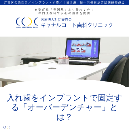
江東区の歯医者／インプラント治療／
土日診療／厚生労働省認定臨床研修施設
有楽町線「豊洲駅」より徒歩７分！
専門医在籍で安心の治療を提供
医療法人社団天白会
キャナルコート歯科クリニック
入れ歯をインプラントで固定す
る「オーバーデンチャー」と
は？