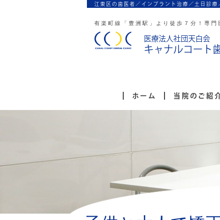
江東区の歯医者／インプラント治療／
土日診療
有楽町線「豊洲駅」より徒歩７分！
専門
医療法人社団天白会
キャナルコート
ホーム
当院のご紹