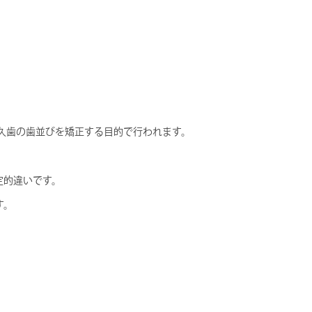
久歯の歯並びを矯正する目的で行われます。
定的違いです。
す。