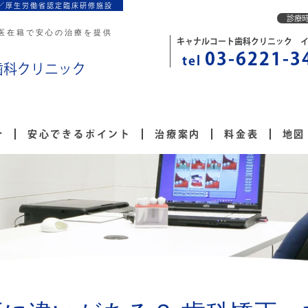
／厚生労働省認定臨床研修施設
診療
医在籍で安心の治療を提供
キャナルコート歯科クリニック 
03-6221-3
tel
歯科クリニック
介
安心できるポイント
治療案内
料金表
地図