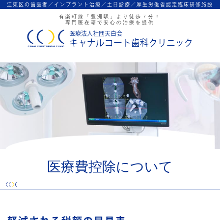
江東区の歯医者／インプラント治療／
土日診療／厚生労働省認定臨床研修施設
有楽町線「豊洲駅」より徒歩７分！
専門医在籍で安心の治療を提供
医療法人社団天白会
キャナルコート歯科クリニック
医療費控除について