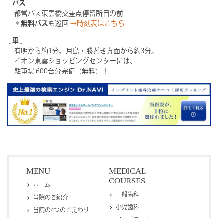
［
バス
］
都営バス東雲橋交差点停留所目の前
＊
無料バス
も巡回
→時刻表はこちら
［
車
］
有明から約1分。月島・勝どき方面から約3分。
イオン東雲ショッピングセンターには、
駐車場 600台分完備（無料）！
MENU
MEDICAL
COURSES
ホーム
一般歯科
当院のご紹介
小児歯科
当院の4つのこだわり