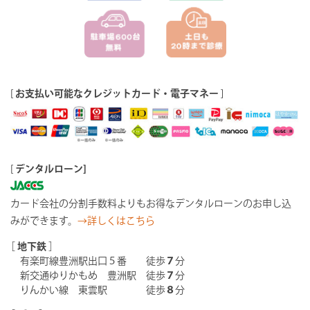
[
お支払い可能なクレジットカード・電子マネー
]
[
デンタルローン]
カード会社の分割手数料よりもお得なデンタルローンのお申し込
みができます。
→詳しくはこちら
［
地下鉄
］
有楽町線豊洲駅出口５番 徒歩
７
分
新交通ゆりかもめ 豊洲駅 徒歩
７
分
りんかい線 東雲駅 徒歩
８
分