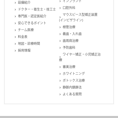
インプラント
設備紹介
口腔外科
ドクター・衛生士・技工士
マウスピース型矯正装置
専門医・認定医紹介
(インビザライン)
安心できるポイント
根管治療
チーム医療
義歯・入れ歯
料金表
歯周病治療
地図・診療時間
予防歯科
採用情報
ワイヤー矯正・小児矯正治
療
審美治療
ホワイトニング
ボトックス治療
静脈内鎮静法
よくある質問