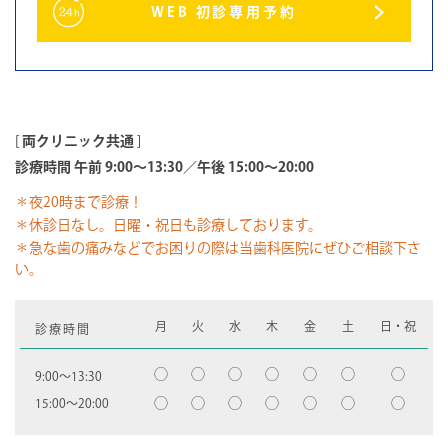
WEB 初診専用予約
[
両クリニック共通
]
診療時間 午前 9:00～13:30／午後 15:00～20:00
＊夜20時まで診療！
＊休診日なし。日曜・祝日も診療しております。
＊急な歯の痛みなどでお困りの際は当歯科医院にぜひご相談下さ
い。
月
火
水
木
金
土
日・祝
診療時間
◯
◯
◯
◯
◯
◯
◯
9:00〜13:30
◯
◯
◯
◯
◯
◯
◯
15:00〜20:00