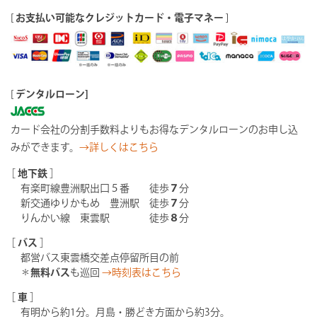
[
お支払い可能なクレジットカード・電子マネー
]
[
デンタルローン]
カード会社の分割手数料よりもお得なデンタルローンのお申し込
みができます。
→詳しくはこちら
［
地下鉄
］
有楽町線豊洲駅出口５番 徒歩
７
分
新交通ゆりかもめ 豊洲駅 徒歩
７
分
りんかい線 東雲駅 徒歩
８
分
［
バス
］
都営バス東雲橋交差点停留所目の前
＊
無料バス
も巡回
→時刻表はこちら
［
車
］
有明から約1分。月島・勝どき方面から約3分。