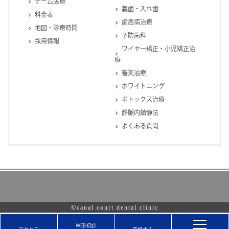
チーム医療
義歯・入れ歯
料金表
歯周病治療
地図・診療時間
予防歯科
採用情報
ワイヤー矯正・小児矯正治
療
審美治療
ホワイトニング
ボトックス治療
静脈内鎮静法
よくある質問
©canal court dental clinic
WEB初診