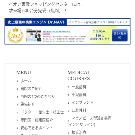
イオン東雲ショッピングセンターには、
駐車場 600台分完備（無料）！
MENU
MEDICAL
COURSES
ホーム
一般歯科
当院のご紹介
小児歯科
当院の4つのこだわり
インプラント
設備紹介
口腔外科
ドクター・衛生士・技工士
マウスピース型矯正装置
専門医・認定医紹介
(インビザライン)
安心できるポイント
根管治療