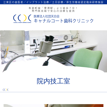
江東区の歯医者／インプラント治療／
土日診療／厚生労働省認定臨床研修施設
有楽町線「豊洲駅」より徒歩７分！
専門医在籍で安心の治療を提供
医療法人社団天白会
キャナルコート歯科クリニック
院内技工室