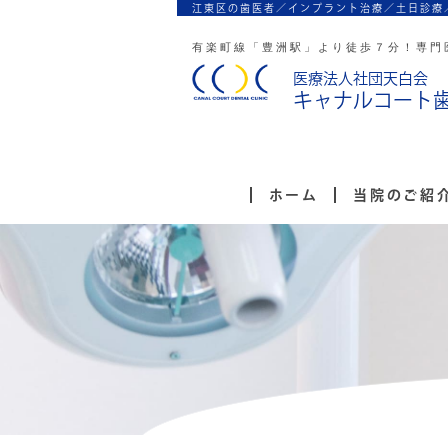
江東区の歯医者／インプラント治療／
土日診療
有楽町線「豊洲駅」より徒歩７分！
専門
医療法人社団天白会
キャナルコート
ホーム
当院のご紹