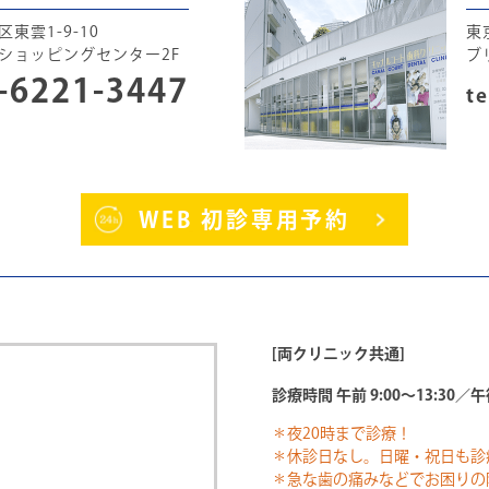
東雲1-9-10
東
ショッピングセンター2F
ブ
-6221-3447
te
WEB 初診専用予約
[両クリニック共通]
診療時間 午前 9:00～13:30／午後
＊夜20時まで診療！
＊休診日なし。日曜・祝日も診
＊急な歯の痛みなどでお困りの