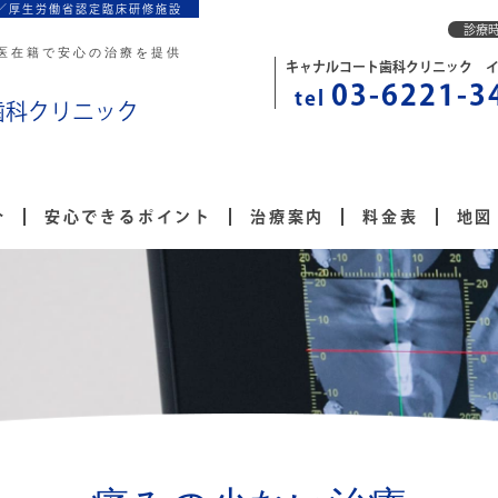
／厚生労働省認定臨床研修施設
診療
医在籍で安心の治療を提供
キャナルコート歯科クリニック 
03-6221-3
tel
歯科クリニック
介
安心できるポイント
治療案内
料金表
地図