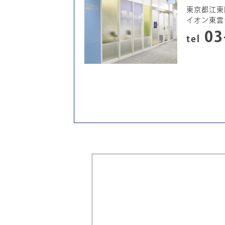
東京都江東区
イオン東雲
03
tel