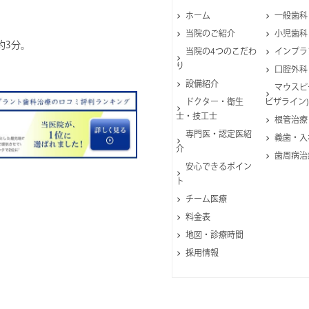
ホーム
一般歯科
当院のご紹介
小児歯科
約3分。
当院の4つのこだわ
インプラ
り
口腔外科
設備紹介
マウスピ
ドクター・衛生
ビザライン)
士・技工士
根管治療
専門医・認定医紹
義歯・入
介
歯周病治
安心できるポイン
ト
チーム医療
料金表
地図・診療時間
採用情報