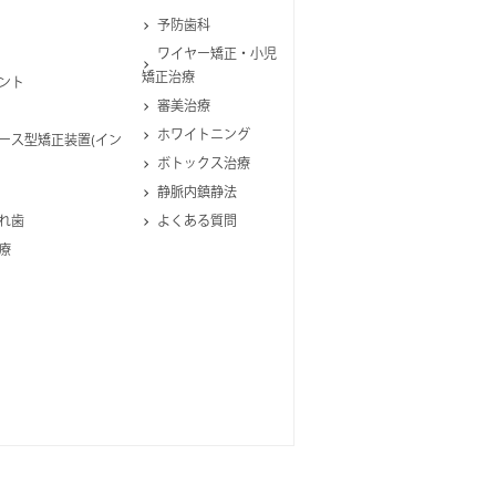
予防歯科
ワイヤー矯正・小児
矯正治療
ント
審美治療
ホワイトニング
ース型矯正装置(イン
ボトックス治療
静脈内鎮静法
れ歯
よくある質問
療