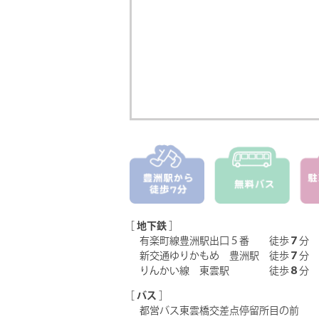
［
地下鉄
］
有楽町線豊洲駅出口５番 徒歩
７
分
新交通ゆりかもめ 豊洲駅 徒歩
７
分
りんかい線 東雲駅 徒歩
８
分
［
バス
］
都営バス東雲橋交差点停留所目の前