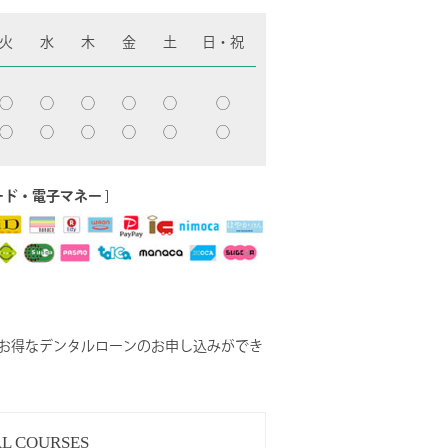
火
水
木
金
土
日・祝
◯
◯
◯
◯
◯
◯
◯
◯
◯
◯
◯
◯
ード・電子マネー
]
お得なデンタルローンのお申し込みができ
AL
COURSES