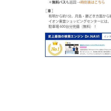
＊
無料バス
も巡回
→時刻表はこちら
［
車
］
有明から約1分。月島・勝どき方面から
イオン東雲ショッピングセンターには、
駐車場 600台分完備（無料）！