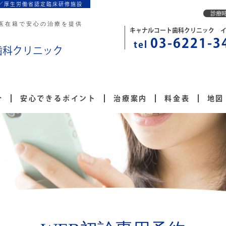
／厚生労働省認定臨床研修施設
診療
医在籍で安心の治療を提供
キャナルコート歯科クリニック 
03-6221-3
tel
歯科クリニック
介
安心できるポイント
治療案内
料金表
地図