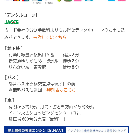
[
デンタルローン]
カード会社の分割手数料よりもお得なデンタルローンのお申し込
みができます。
→詳しくはこちら
［
地下鉄
］
有楽町線豊洲駅出口５番 徒歩
７
分
新交通ゆりかもめ 豊洲駅 徒歩
７
分
りんかい線 東雲駅 徒歩
８
分
［
バス
］
都営バス東雲橋交差点停留所目の前
＊
無料バス
も巡回
→時刻表はこちら
［
車
］
有明から約1分。月島・勝どき方面から約3分。
イオン東雲ショッピングセンターには、
駐車場 600台分完備（無料）！