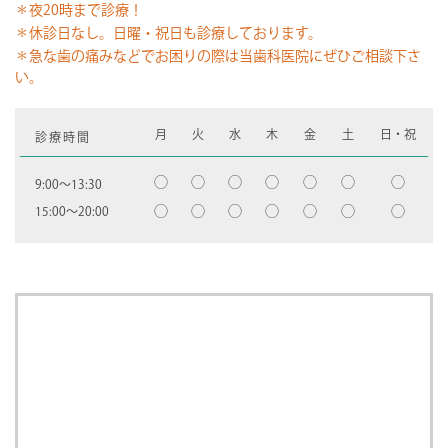
＊夜20時まで診療！
＊休診日なし。日曜・祝日も診療しております。
＊急な歯の痛みなどでお困りの際は当歯科医院にぜひご相談下さ
い。
月
火
水
木
金
土
日・祝
診療時間
◯
◯
◯
◯
◯
◯
◯
9:00〜13:30
◯
◯
◯
◯
◯
◯
◯
15:00〜20:00