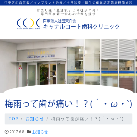
江東区の歯医者／インプラント治療／
土日診療／厚生労働省認定臨床研修施設
有楽町線「豊洲駅」より徒歩７分！
専門医在籍で安心の治療を提供
医療法人社団天白会
キャナルコート歯科クリニック
梅雨って歯が痛い！？(´・ω・`)
TOP
お知らせ
梅雨って歯が痛い！？(´・ω・`)
2017.6.8
お知らせ