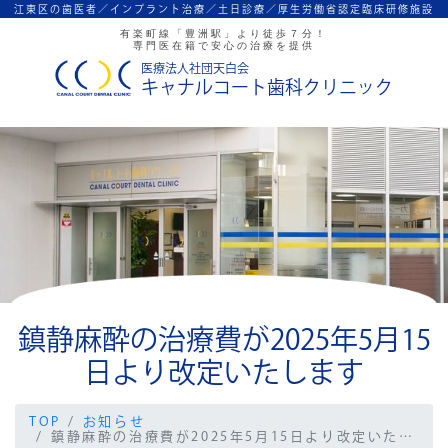
江東区の歯医者／インプラント治療／
土日診療／厚生労働省認定臨床研修施設
有楽町線「豊洲駅」より徒歩７分！
専門医在籍で安心の治療を提供
医療法人社団天白会
キャナルコート歯科クリニック
鎮静麻酔の治療費が2025年5月15
日より改定いたします
TOP
お知らせ
鎮静麻酔の治療費が2025年5月15日より改定いたします