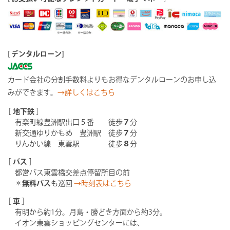
[
デンタルローン]
カード会社の分割手数料よりもお得なデンタルローンのお申し込
みができます。
→詳しくはこちら
［
地下鉄
］
有楽町線豊洲駅出口５番 徒歩
７
分
新交通ゆりかもめ 豊洲駅 徒歩
７
分
りんかい線 東雲駅 徒歩
８
分
［
バス
］
都営バス東雲橋交差点停留所目の前
＊
無料バス
も巡回
→時刻表はこちら
［
車
］
有明から約1分。月島・勝どき方面から約3分。
イオン東雲ショッピングセンターには、