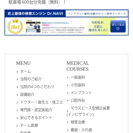
駐車場 600台分完備（無料）！
MENU
MEDICAL
COURSES
ホーム
一般歯科
当院のご紹介
小児歯科
当院の4つのこだわり
インプラント
設備紹介
口腔外科
ドクター・衛生士・技工士
マウスピース型矯正装置
専門医・認定医紹介
(インビザライン)
安心できるポイント
根管治療
チーム医療
義歯・入れ歯