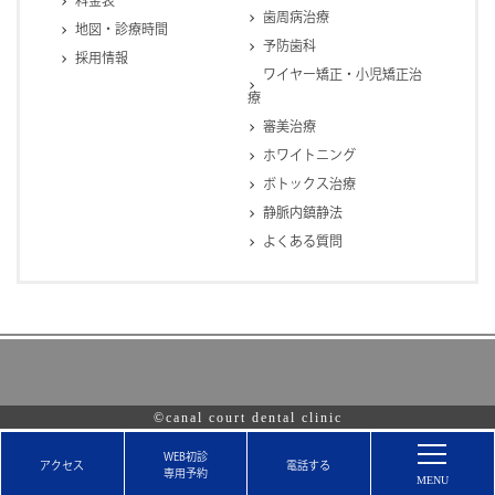
料金表
歯周病治療
地図・診療時間
予防歯科
採用情報
ワイヤー矯正・小児矯正治
療
審美治療
ホワイトニング
ボトックス治療
静脈内鎮静法
よくある質問
©canal court dental clinic
WEB初診
アクセス
専用予約