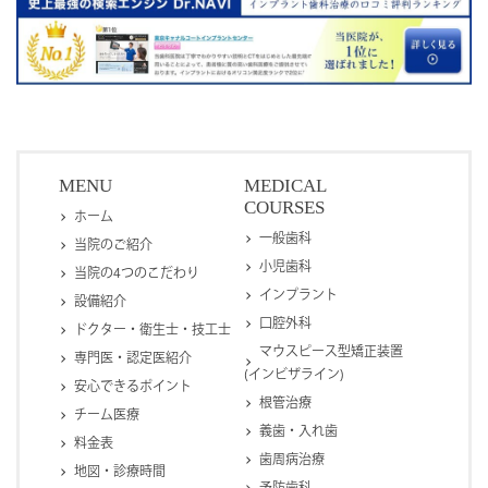
MENU
MEDICAL
COURSES
ホーム
一般歯科
当院のご紹介
小児歯科
当院の4つのこだわり
インプラント
設備紹介
口腔外科
ドクター・衛生士・技工士
マウスピース型矯正装置
専門医・認定医紹介
(インビザライン)
安心できるポイント
根管治療
チーム医療
義歯・入れ歯
料金表
歯周病治療
地図・診療時間
予防歯科