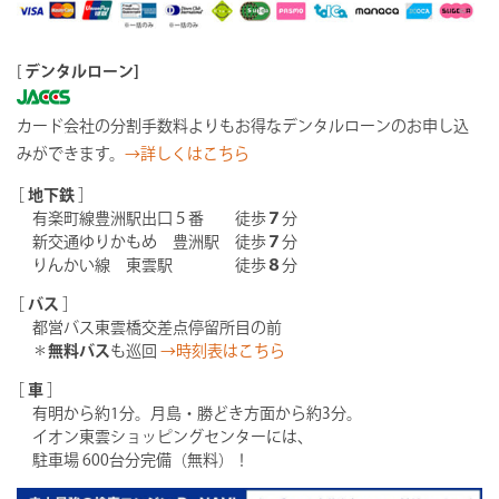
[
デンタルローン]
カード会社の分割手数料よりもお得なデンタルローンのお申し込
みができます。
→詳しくはこちら
［
地下鉄
］
有楽町線豊洲駅出口５番 徒歩
７
分
新交通ゆりかもめ 豊洲駅 徒歩
７
分
りんかい線 東雲駅 徒歩
８
分
［
バス
］
都営バス東雲橋交差点停留所目の前
＊
無料バス
も巡回
→時刻表はこちら
［
車
］
有明から約1分。月島・勝どき方面から約3分。
イオン東雲ショッピングセンターには、
駐車場 600台分完備（無料）！