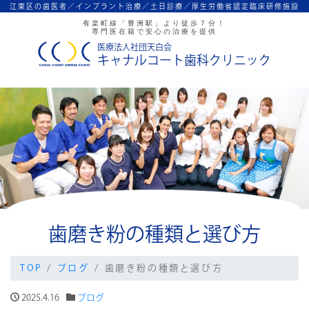
江東区の歯医者／インプラント治療／
土日診療／厚生労働省認定臨床研修施設
有楽町線「豊洲駅」より徒歩７分！
専門医在籍で安心の治療を提供
医療法人社団天白会
キャナルコート歯科クリニック
歯磨き粉の種類と選び方
TOP
ブログ
歯磨き粉の種類と選び方
2025.4.16
ブログ