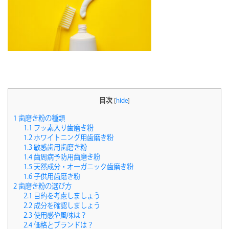
目次
[
hide
]
1
歯磨き粉の種類
1.1
フッ素入り歯磨き粉
1.2
ホワイトニング用歯磨き粉
1.3
敏感歯用歯磨き粉
1.4
歯周病予防用歯磨き粉
1.5
天然成分・オーガニック歯磨き粉
1.6
子供用歯磨き粉
2
歯磨き粉の選び方
2.1
目的を考慮しましょう
2.2
成分を確認しましょう
2.3
使用感や風味は？
2.4
価格とブランドは？