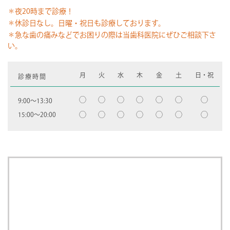
＊夜20時まで診療！
＊休診日なし。日曜・祝日も診療しております。
＊急な歯の痛みなどでお困りの際は当歯科医院にぜひご相談下さ
い。
月
火
水
木
金
土
日・祝
診療時間
◯
◯
◯
◯
◯
◯
◯
9:00〜13:30
◯
◯
◯
◯
◯
◯
◯
15:00〜20:00