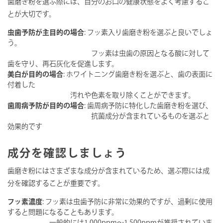
歯磨き粉を選ぶ際には、自分のお口の健康状態をよく考慮するこ
とが大切です。
虫歯予防が主目的の場合
: フッ素入り歯磨き粉を選ぶと良いでしょ
う。
フッ素は虫歯の原因となる酸に対して
歯を守り、再石灰化を促進します。
美白が目的の場合
: ホワイトニング歯磨き粉を選ぶと、歯の表面に
付着した
汚れや色素を取り除くことができます。
歯周病予防が目的の場合
: 歯周病予防に特化した歯磨き粉を選び、
抗菌成分が含まれているものを選ぶと
効果的です
成分を確認しましょう
歯磨き粉にはさまざまな成分が含まれているため、選ぶ際には成
分を確認することが重要です。
フッ素濃度
: フッ素は虫歯予防に非常に効果的ですが、過剰に使用
すると問題になることもあります。
一般的には1,000ppm〜1,500ppmが推奨されていま